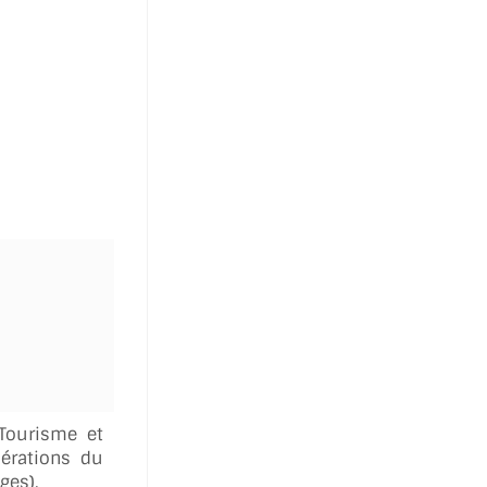
 Tourisme et
dérations du
ges).