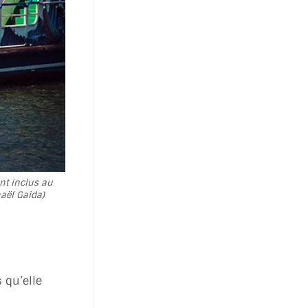
ont inclus au
aël Gaida)
 qu’elle