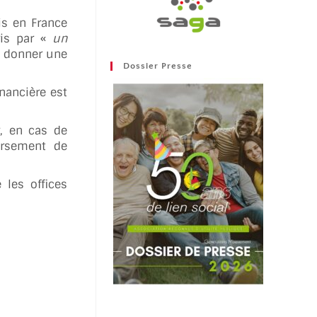
is en France
ris par «
un
à donner une
Dossier Presse
nancière est
r, en cas de
oursement de
 les offices