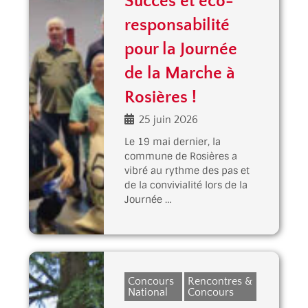
Succès et éco-
responsabilité
pour la Journée
de la Marche à
Rosières !
25 juin 2026
Le 19 mai dernier, la
commune de Rosières a
vibré au rythme des pas et
de la convivialité lors de la
Journée …
Concours
Rencontres &
National
Concours