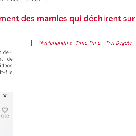
ment des mamies qui déchirent sur
@valeriandh
♬ Time Time - Trei Degete
s de «
nt de
vidéos
-fils