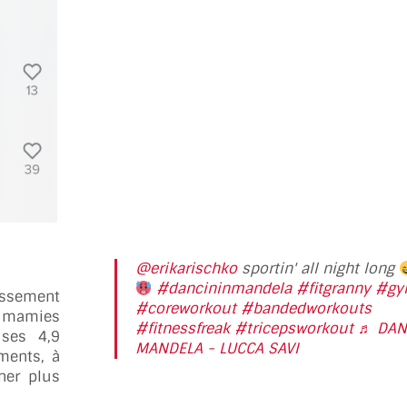
@erikarischko
sportin' all night long
#dancininmandela
#fitgranny
#gy
assement
#coreworkout
#bandedworkouts
s mamies
#fitnessfreak
#tricepsworkout
♬ DAN
ses 4,9
MANDELA - LUCCA SAVI
ments, à
ner plus