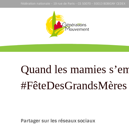
Fédération nationale - 19 rue de Paris - CS 50070 - 93013 BOBIGNY CEDEX
Quand les mamies s’em
#FêteDesGrandsMères
Partager sur les réseaux sociaux