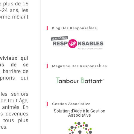
e plus de 15
-24 ans, les
forme mêlant
Blog Des Responsables
iviaux qui
ons de se
Magazine Des Responsables
a barrière de
rioris qui
les seniors
 de tout âge,
Gestion Associative
s animés. En
Solution d’Aide à la Gestion
os devenues
Associative
s tous plus
res.