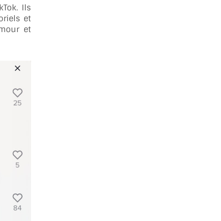
Tok. Ils
riels et
mour et