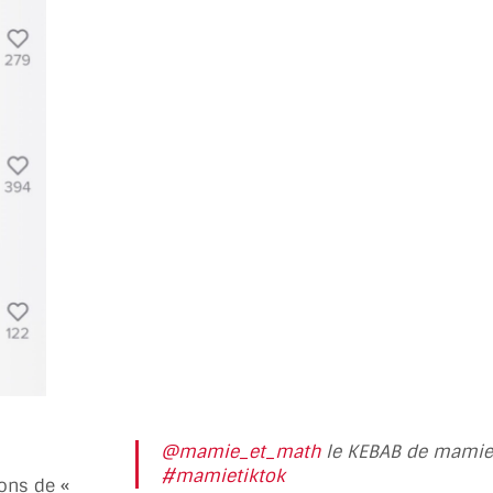
@mamie_et_math
le KEBAB de mamie 
#mamietiktok
ons de «