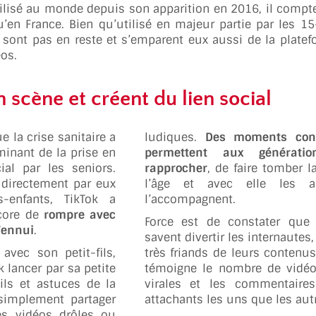
tilisé au monde depuis son apparition en 2016, il compt
qu’en France. Bien qu’utilisé en majeur partie par les 15
e sont pas en reste et s’emparent eux aussi de la plate
os.
 scène et créent du lien social
e la crise sanitaire a
ludiques.
Des moments conv
inant de la prise en
permettent aux générati
al par les seniors.
rapprocher
, de faire tomber l
e directement par eux
l’âge et avec elle les ap
s-enfants, TikTok a
l’accompagnent.
core de
rompre avec
Force est de constater que 
l’ennui
.
savent divertir les internautes,
vec son petit-fils,
très friands de leurs contenu
k lancer par sa petite
témoigne le nombre de vidé
eils et astuces de la
virales et les commentaire
simplement partager
attachants les uns que les aut
es vidéos drôles ou