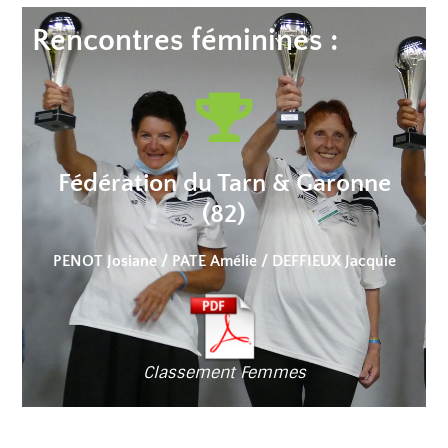
Rencontres féminines :
Fédération du Tarn & Garonne
(82)
PENOT Josiane / PATE Amélie / DEFFIEUX Jacquie
Classement Femmes