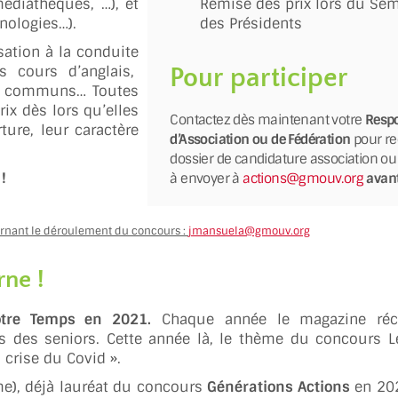
édiathèques, …), et
Remise des prix lors du Sém
nologies…).
des Présidents
sation à la conduite
s cours d’anglais,
Pour participer
ces communs… Toutes
rix dès lors qu’elles
Contactez dès maintenant votre
Resp
rture, leur caractère
d’Association ou de Fédération
pour re
dossier de candidature association ou
!
à envoyer à
actions@gmouv.org
avant 
ernant le déroulement du concours :
jmansuela@gmouv.org
rne !
otre Temps en 2021.
Chaque année le magazine ré
ès des seniors. Cette année là, le thème du concours 
 crise du Covid ».
), déjà lauréat du concours
Générations Actions
en 202