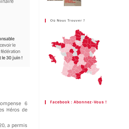
inaire
Où Nous Trouver ?
onsable
cevoir le
 fédération
le 30 juin !
Facebook : Abonnez-Vous !
compense 6
Les Héros de
0, a permis