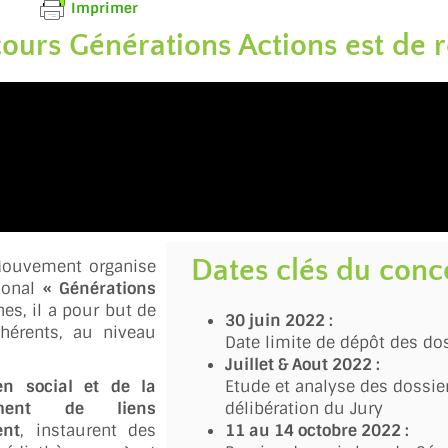
Imprimer
cours Générations Actions est de r
Dates clés du conc
Mouvement organise
ional
« Générations
s, il a pour but de
30 juin 2022 :
hérents, au niveau
Date limite de dépôt des do
Juillet & Aout 2022 :
n social et de la
Etude et analyse des dossie
pement de liens
délibération du Jury
ent
, instaurent des
11 au 14 octobre 2022 :