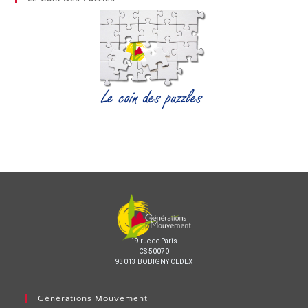
19 rue de Paris
CS 50070
93013 BOBIGNY CEDEX
Générations Mouvement