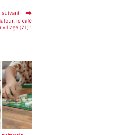
e suivant
atour, le café
village (71) !