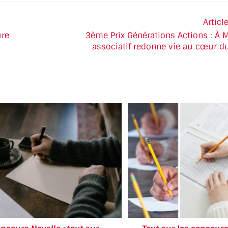
Articl
ure
3ème Prix Générations Actions : À M
associatif redonne vie au cœur du 