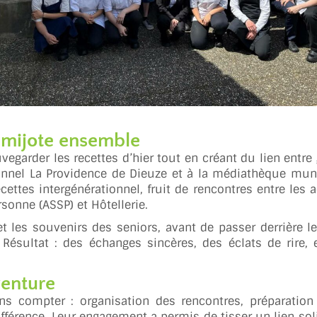
i mijote ensemble
vegarder les recettes d’hier tout en créant du lien entre
ionnel La Providence de Dieuze et à la médiathèque mun
ecettes intergénérationnel, fruit de rencontres entre les
rsonne (ASSP) et Hôtellerie.
 et les souvenirs des seniors, avant de passer derrière l
Résultat : des échanges sincères, des éclats de rire, 
venture
s compter : organisation des rencontres, préparation
ifférence. Leur engagement a permis de tisser un lien sol