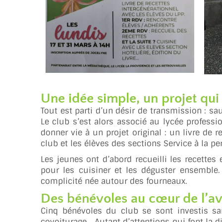
Une idée simple, un projet qu
Tout est parti d’un désir de transmission : sau
Le club s’est alors associé au lycée profess
donner vie à un projet original : un livre de r
club et les élèves des sections Service à la pe
Les jeunes ont d’abord recueilli les recettes
pour les cuisiner et les déguster ensemble. 
complicité née autour des fourneaux.
Des bénévoles au cœur de l’a
Cinq bénévoles du club se sont investis san
covoiturage… Autant d’attentions qui font la d