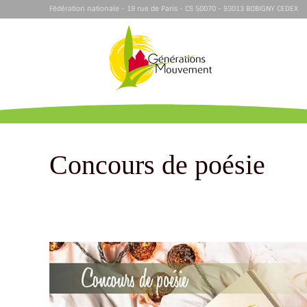
Fédération nationale - 19 rue de Paris - CS 50070 - 93013 BOBIGNY CEDEX
Concours de poésie