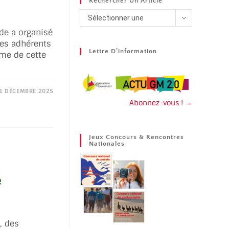
Rechercher Un Article
Sélectionner une
de a organisé
catégorie
des adhérents
Lettre D’information
me de cette
1 DÉCEMBRE 2025
Abonnez-vous ! →
Jeux Concours & Rencontres
Nationales
e
, des