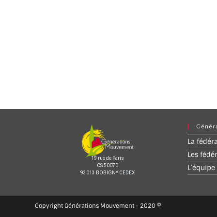
Génér
La fédér
Les fédé
19 rue de Paris
CS 50070
L’équipe
93013 BOBIGNY CEDEX
Copyright Générations Mouvement - 2020 ©