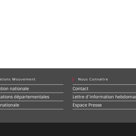
ations Mouvement
Nous Connaître
ation nationale
Contact
rations départementales
Lettre d’information hebdoma
 nationale
Espace Presse